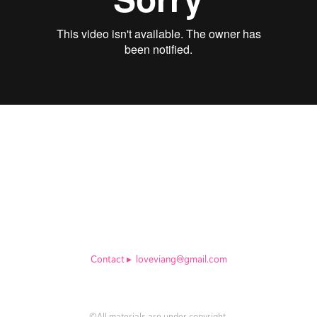
Contact
▸
loveviang@gmail.com
©All materials are under copyright.