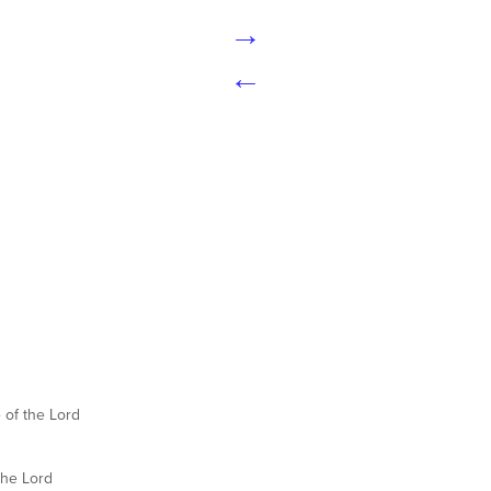
→
←
e of the Lord
the Lord