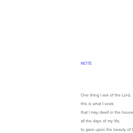
NOTE
One thing I ask of the Lord,
this is what I seek:
that I may dwell in the hous
all the days of my life,
to gaze upon the beauty of 